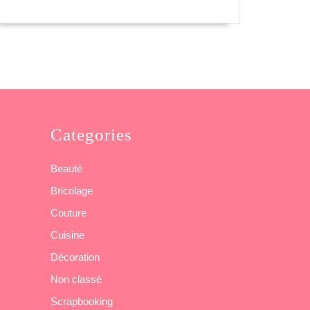
Categories
Beauté
Bricolage
Couture
Cuisine
Décoration
Non classé
Scrapbooking