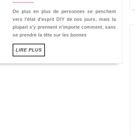
août
DIY
2020
à
De plus en plus de personnes se penchent
la
vers l’état d’esprit DIY de nos jours, mais la
perfection
plupart s’y prennent n’importe comment, sans
se prendre la tête sur les bonnes
LIRE
LIRE PLUS
PLUS