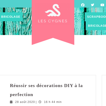
BRICOLAGE
SCRAPBOO
BRICOLAG
Réussir ses décorations DIY à la
Réussir
perfection
ses
28
28 août 2020
décorations
|
16 h 44 min