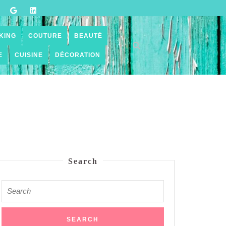
KING
COUTURE
BEAUTÉ
E
CUISINE
DÉCORATION
Search
Search
for: