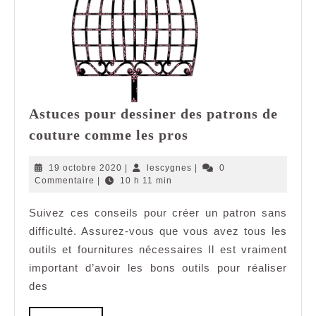
Astuces pour dessiner des patrons de
Astuces
couture comme les pros
pour
dessiner
19
lescygnes
19 octobre 2020
|
lescygnes
|
0
des
octobre
Commentaire
|
10 h 11 min
2020
patrons
Suivez ces conseils pour créer un patron sans
de
difficulté. Assurez-vous que vous avez tous les
couture
comme
outils et fournitures nécessaires Il est vraiment
les
important d’avoir les bons outils pour réaliser
pros
des