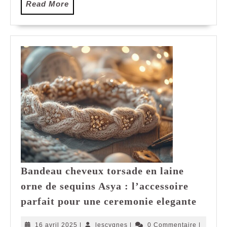
Read
Read More
More
Bandeau cheveux torsade en laine
orne de sequins Asya : l’accessoire
Bande
parfait pour une ceremonie elegante
cheve
torsad
16
lescygnes
16 avril 2025
|
lescygnes
|
0 Commentaire
|