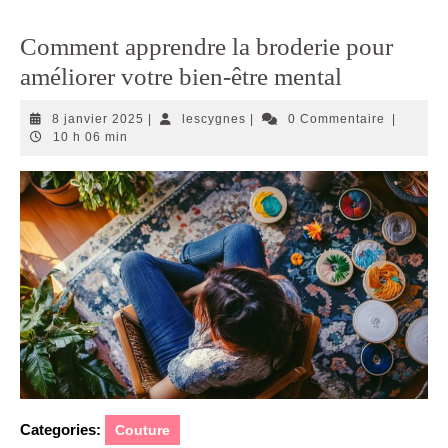
Comment apprendre la broderie pour
améliorer votre bien-être mental
8
lescygnes
8 janvier 2025
|
lescygnes
|
0 Commentaire
|
janvier
10 h 06 min
2025
Categories:
Couture