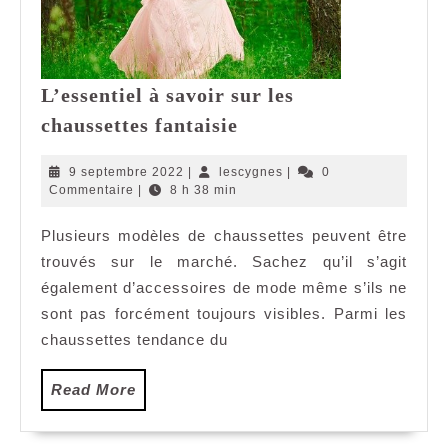
L’essentiel à savoir sur les
L’essentiel
chaussettes fantaisie
à
savoir
9
lescygnes
9 septembre 2022
|
lescygnes
|
0
sur
septembre
Commentaire
|
8 h 38 min
2022
les
Plusieurs modèles de chaussettes peuvent être
chaussettes
trouvés sur le marché. Sachez qu’il s’agit
fantaisie
également d’accessoires de mode même s’ils ne
sont pas forcément toujours visibles. Parmi les
chaussettes tendance du
Read
Read More
More