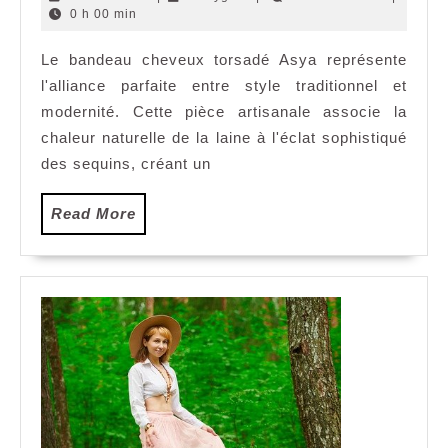
en
avril
0 h 00 min
2025
laine
Le bandeau cheveux torsadé Asya représente
orne
l'alliance parfaite entre style traditionnel et
de
sequin
modernité. Cette pièce artisanale associe la
Asya
chaleur naturelle de la laine à l'éclat sophistiqué
:
des sequins, créant un
l’acce
parfai
Read
Read More
pour
More
une
cerem
elegan