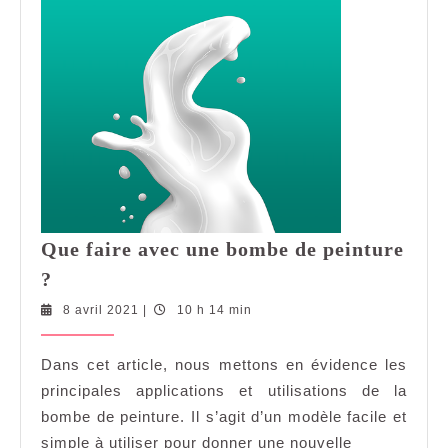
Que faire avec une bombe de peinture
Que
?
faire
8
8 avril 2021
|
10 h 14 min
avec
avril
une
2021
Dans cet article, nous mettons en évidence les
bombe
principales applications et utilisations de la
de
peinture
bombe de peinture. Il s’agit d’un modèle facile et
?
simple à utiliser pour donner une nouvelle