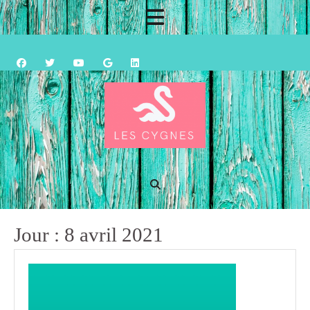
Skip
Open
to
content
Button
Jour :
8 avril 2021