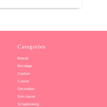
Categories
Beauté
Bricolage
Couture
Cuisine
Décoration
Non classé
Scrapbooking