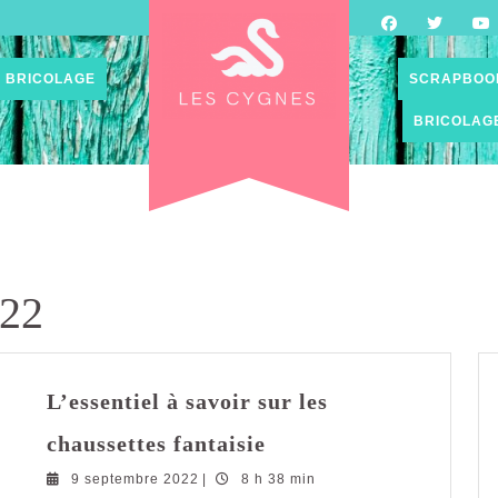
BRICOLAGE
SCRAPBOO
BRICOLAG
022
L’essentiel à savoir sur les
L’essentiel
chaussettes fantaisie
à
9
9 septembre 2022
|
8 h 38 min
savoir