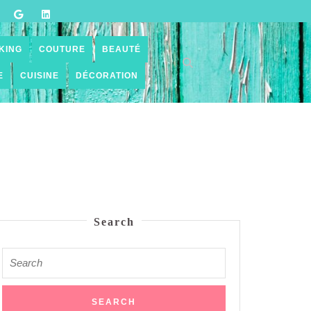
KING
COUTURE
BEAUTÉ
E
CUISINE
DÉCORATION
Search
Search
for: