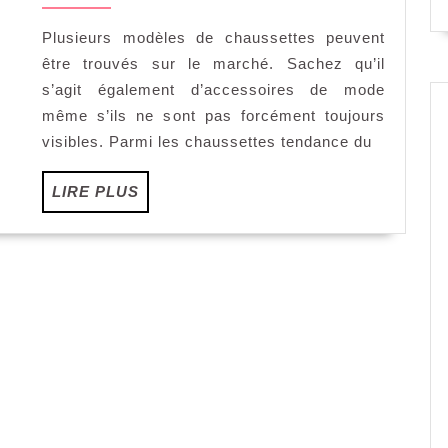
septembre
sur
2022
les
Plusieurs modèles de chaussettes peuvent
chaussettes
être trouvés sur le marché. Sachez qu’il
fantaisie
s’agit également d’accessoires de mode
même s’ils ne sont pas forcément toujours
visibles. Parmi les chaussettes tendance du
LIRE
LIRE PLUS
PLUS